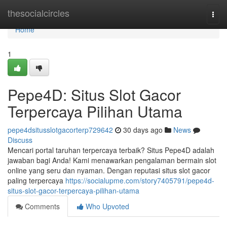
Home
thesocialcircles
Togg
navi
Home
1
Pepe4D: Situs Slot Gacor
Terpercaya Pilihan Utama
pepe4dsitusslotgacorterp729642
30 days ago
News
Discuss
Mencari portal taruhan terpercaya terbaik? Situs Pepe4D adalah
jawaban bagi Anda! Kami menawarkan pengalaman bermain slot
online yang seru dan nyaman. Dengan reputasi situs slot gacor
paling terpercaya
https://socialupme.com/story7405791/pepe4d-
situs-slot-gacor-terpercaya-pilihan-utama
Comments
Who Upvoted