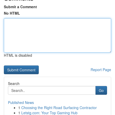
Submit a Comment
No HTML
HTML is disabled
Report Page
Search
Go
Published News
1
Choosing the Right Road Surfacing Contractor
1
Letstg.com: Your Top Gaming Hub