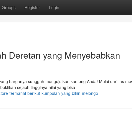
Groups
Register
Login
ilah Deretan yang Menyebabkan
s
n yang harganya sungguh mengejutkan kantong Anda! Mulai dari tas m
buktikan sejauh tingginya nilai yang bisa
store-termahal-berikut-kumpulan-yang-bikin-melongo