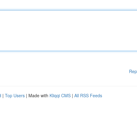
Rep
d
|
Top Users
| Made with
Kliqqi CMS
|
All RSS Feeds