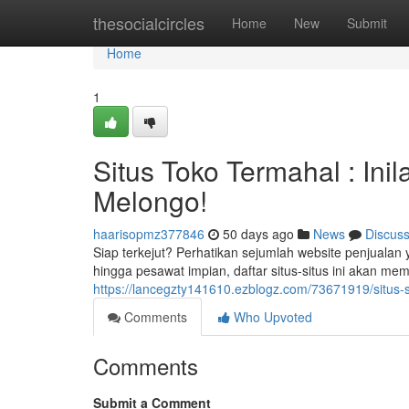
Home
thesocialcircles
Home
New
Submit
Home
1
Situs Toko Termahal : In
Melongo!
haarisopmz377846
50 days ago
News
Discus
Siap terkejut? Perhatikan sejumlah website penjuala
hingga pesawat impian, daftar situs-situs ini akan mem
https://lancegzty141610.ezblogz.com/73671919/situs-
Comments
Who Upvoted
Comments
Submit a Comment