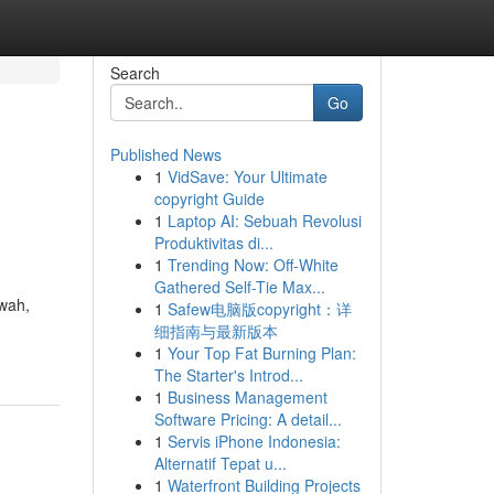
Search
Go
Published News
1
VidSave: Your Ultimate
copyright Guide
1
Laptop AI: Sebuah Revolusi
Produktivitas di...
1
Trending Now: Off-White
Gathered Self-Tie Max...
ewah,
1
Safew电脑版copyright：详
细指南与最新版本
1
Your Top Fat Burning Plan:
The Starter's Introd...
1
Business Management
Software Pricing: A detail...
1
Servis iPhone Indonesia:
Alternatif Tepat u...
1
Waterfront Building Projects