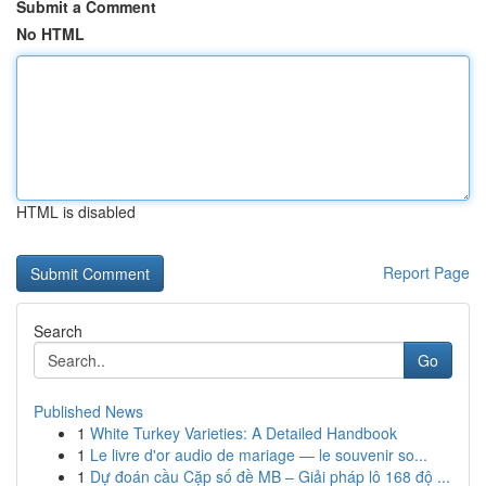
Submit a Comment
No HTML
HTML is disabled
Report Page
Search
Go
Published News
1
White Turkey Varieties: A Detailed Handbook
1
Le livre d'or audio de mariage — le souvenir so...
1
Dự đoán cầu Cặp số đề MB – Giải pháp lô 168 độ ...