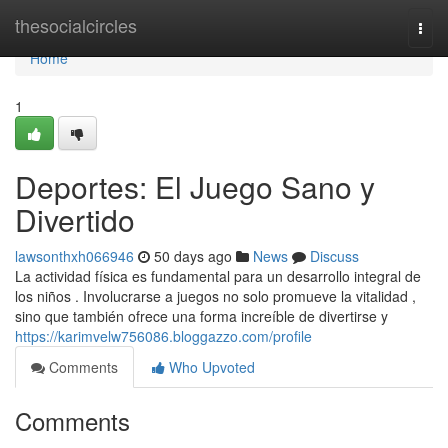
Home
thesocialcircles
Togg
navi
Home
1
Deportes: El Juego Sano y
Divertido
lawsonthxh066946
50 days ago
News
Discuss
La actividad física es fundamental para un desarrollo integral de
los niños . Involucrarse a juegos no solo promueve la vitalidad ,
sino que también ofrece una forma increíble de divertirse y
https://karimvelw756086.bloggazzo.com/profile
Comments
Who Upvoted
Comments