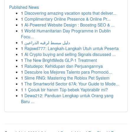
Published News
1
Discovering amazing vacation spots that deliver...
1
Complimentary Online Presence & Online Pr...
1
AI-Powered Website Design : Boosting SEO & ...
1
World Humanitarian Day Programme in Dublin
Focu...
1
دليل مبسط لرقيه الذراعين
1
Rajawd777: Langkah-Langkah Utuh untuk Peserta
1
AI Crypto buying and selling Signals discussed ...
1
The New BrightMeds GLP-1 Treatment
1
Ratudepo: Kehidupan dan Perjuangannya
1
Descubre los Mejores Talento para Promoció...
1
Slime RNG: Mastering the Roblox Pet System
1
The Smartworld Sector 67A: Your Guide to Mode...
1
1 Çocuk bir hanım Tüp bebek Yaptırabilir mi?
1
Dewa212: Panduan Lengkap untuk Orang yang
Baru ...