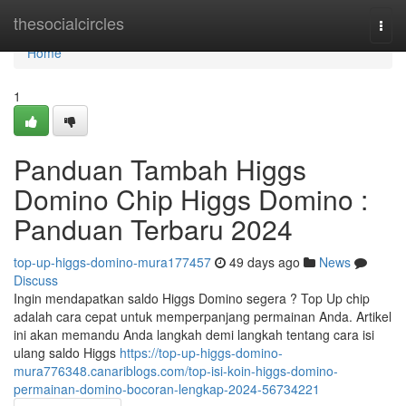
Home
thesocialcircles
Togg
navi
Home
1
Panduan Tambah Higgs
Domino Chip Higgs Domino :
Panduan Terbaru 2024
top-up-higgs-domino-mura177457
49 days ago
News
Discuss
Ingin mendapatkan saldo Higgs Domino segera ? Top Up chip
adalah cara cepat untuk memperpanjang permainan Anda. Artikel
ini akan memandu Anda langkah demi langkah tentang cara isi
ulang saldo Higgs
https://top-up-higgs-domino-
mura776348.canariblogs.com/top-isi-koin-higgs-domino-
permainan-domino-bocoran-lengkap-2024-56734221