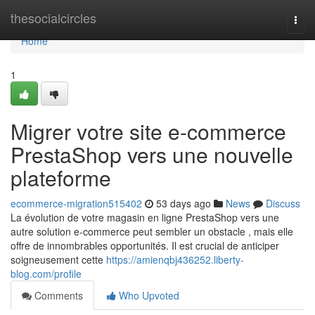
Home
thesocialcircles
Togg
navi
Home
1
Migrer votre site e-commerce
PrestaShop vers une nouvelle
plateforme
ecommerce-migration515402
53 days ago
News
Discuss
La évolution de votre magasin en ligne PrestaShop vers une
autre solution e-commerce peut sembler un obstacle , mais elle
offre de innombrables opportunités. Il est crucial de anticiper
soigneusement cette
https://amienqbj436252.liberty-
blog.com/profile
Comments
Who Upvoted