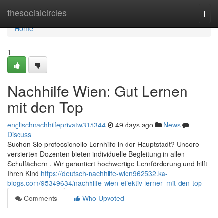
Home
thesocialcircles
Togg
navi
Home
1
Nachhilfe Wien: Gut Lernen
mit den Top
englischnachhilfeprivatw315344
49 days ago
News
Discuss
Suchen Sie professionelle Lernhilfe in der Hauptstadt? Unsere
versierten Dozenten bieten individuelle Begleitung in allen
Schulfächern . Wir garantiert hochwertige Lernförderung und hilft
Ihren Kind
https://deutsch-nachhilfe-wien962532.ka-
blogs.com/95349634/nachhilfe-wien-effektiv-lernen-mit-den-top
Comments
Who Upvoted