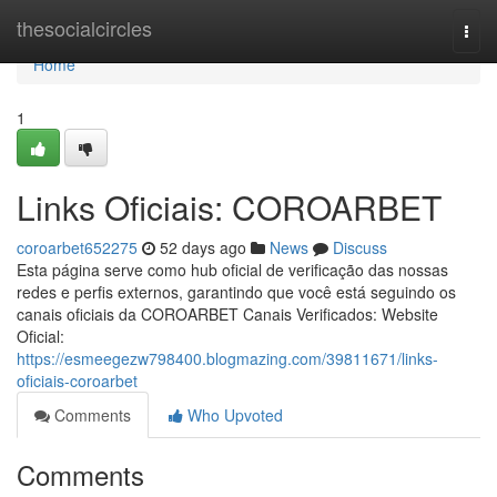
Home
thesocialcircles
Togg
navi
Home
1
Links Oficiais: COROARBET
coroarbet652275
52 days ago
News
Discuss
Esta página serve como hub oficial de verificação das nossas
redes e perfis externos, garantindo que você está seguindo os
canais oficiais da COROARBET Canais Verificados: Website
Oficial:
https://esmeegezw798400.blogmazing.com/39811671/links-
oficiais-coroarbet
Comments
Who Upvoted
Comments