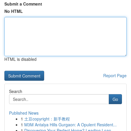
Submit a Comment
No HTML
HTML is disabled
Report Page
Search
Go
Published News
1
土豆copyright：新手教程
1
M3M Antalya Hills Gurgaon: A Opulent Resident...
1
Discovering Your Perfect Home? Leading Loan