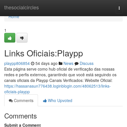
Home
thesocialcircles
Togg
navi
Home
1
Links Oficiais:Playpp
playpp806854
54 days ago
News
Discuss
Esta página serve como hub oficial de verificação das nossas
redes e perfis externos, garantindo que você está seguindo os
canais oficiais da Playpp Canais Verificados: Website Oficial:
https://hassanasun776438.loginblogin.com/48062513/links-
oficiais-playpp
Comments
Who Upvoted
Comments
Submit a Comment