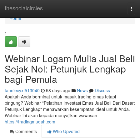
Home
thesocialcircles
Togg
navi
Home
1
Webinar Logam Mulia Jual Beli
Sejak Nol: Petunjuk Lengkap
bagi Pemula
fanniecyxf513040
58 days ago
News
Discuss
Apakah Anda berminat untuk masuk trading emas tetapi
bingung? Webinar "Pelatihan Investasi Emas Jual Beli Dari Dasar:
Petunjuk Lengkap" menawarkan kesempatan ideal untuk Anda.
Webinar ini akan kepada menyajikan wawasan
https://tradingmudah.com
Comments
Who Upvoted