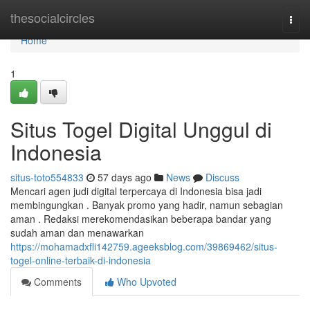
Home
thesocialcircles
Togg
navi
Home
1
Situs Togel Digital Unggul di
Indonesia
situs-toto554833
57 days ago
News
Discuss
Mencari agen judi digital terpercaya di Indonesia bisa jadi
membingungkan . Banyak promo yang hadir, namun sebagian
aman . Redaksi merekomendasikan beberapa bandar yang
sudah aman dan menawarkan
https://mohamadxfli142759.ageeksblog.com/39869462/situs-
togel-online-terbaik-di-indonesia
Comments
Who Upvoted