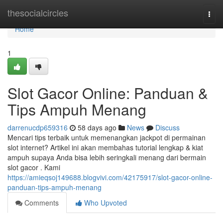
Home
thesocialcircles
Togg
navi
Home
1
Slot Gacor Online: Panduan &
Tips Ampuh Menang
darrenucdp659316
58 days ago
News
Discuss
Mencari tips terbaik untuk memenangkan jackpot di permainan
slot internet? Artikel ini akan membahas tutorial lengkap & kiat
ampuh supaya Anda bisa lebih seringkali menang dari bermain
slot gacor . Kami
https://amieqsoj149688.blogvivi.com/42175917/slot-gacor-online-
panduan-tips-ampuh-menang
Comments
Who Upvoted