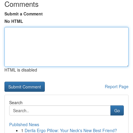
Comments
Submit a Comment
No HTML
HTML is disabled
Report Page
Search
Go
Published News
1
Derila Ergo Pillow: Your Neck's New Best Friend?