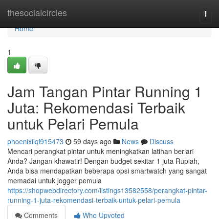
Home
thesocialcircles
Togg
navi
Home
1
Jam Tangan Pintar Running 1
Juta: Rekomendasi Terbaik
untuk Pelari Pemula
phoenixiiql915473
59 days ago
News
Discuss
Mencari perangkat pintar untuk meningkatkan latihan berlari
Anda? Jangan khawatir! Dengan budget sekitar 1 juta Rupiah,
Anda bisa mendapatkan beberapa opsi smartwatch yang sangat
memadai untuk jogger pemula
https://shopwebdirectory.com/listings13582558/perangkat-pintar-
running-1-juta-rekomendasi-terbaik-untuk-pelari-pemula
Comments
Who Upvoted