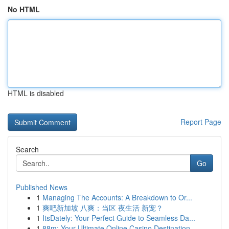
No HTML
HTML is disabled
Report Page
Search
Go
Published News
1
Managing The Accounts: A Breakdown to Or...
1
爽吧新加坡 八爽：当区 夜生活 新宠？
1
ItsDately: Your Perfect Guide to Seamless Da...
1
88m: Your Ultimate Online Casino Destination