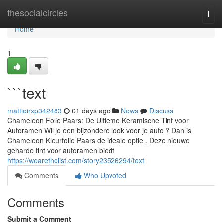
Home
thesocialcircles
Togg
navi
Home
1
```text
mattieirxp342483
61 days ago
News
Discuss
Chameleon Folie Paars: De Ultieme Keramische Tint voor
Autoramen Wil je een bijzondere look voor je auto ? Dan is
Chameleon Kleurfolie Paars de ideale optie . Deze nieuwe
geharde tint voor autoramen biedt
https://wearethelist.com/story23526294/text
Comments
Who Upvoted
Comments
Submit a Comment