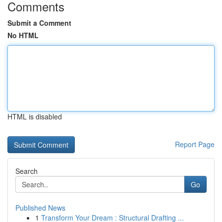
Comments
Submit a Comment
No HTML
HTML is disabled
Report Page
Search
Go
Published News
1
Transform Your Dream : Structural Drafting ...