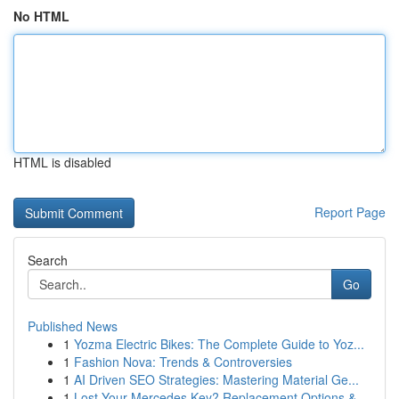
No HTML
HTML is disabled
Report Page
Search
Go
Published News
1
Yozma Electric Bikes: The Complete Guide to Yoz...
1
Fashion Nova: Trends & Controversies
1
AI Driven SEO Strategies: Mastering Material Ge...
1
Lost Your Mercedes Key? Replacement Options &