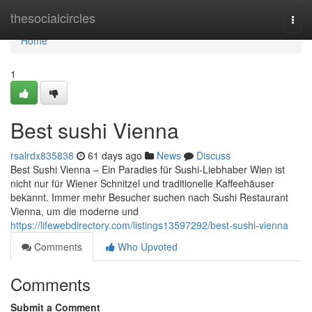
Home
thesocialcircles
Togg
navi
Home
1
Best sushi Vienna
rsalrdx835838
61 days ago
News
Discuss
Best Sushi Vienna – Ein Paradies für Sushi-Liebhaber Wien ist
nicht nur für Wiener Schnitzel und traditionelle Kaffeehäuser
bekannt. Immer mehr Besucher suchen nach Sushi Restaurant
Vienna, um die moderne und
https://lifewebdirectory.com/listings13597292/best-sushi-vienna
Comments
Who Upvoted
Comments
Submit a Comment