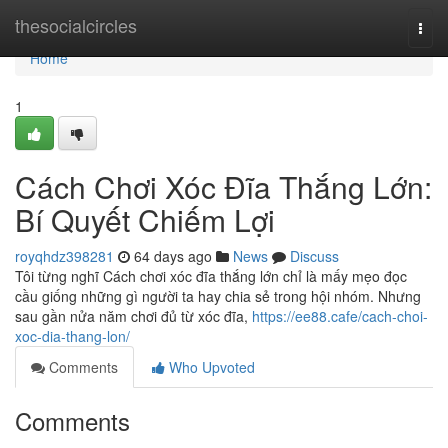
Home
thesocialcircles
Togg
navi
Home
1
Cách Chơi Xóc Đĩa Thắng Lớn:
Bí Quyết Chiếm Lợi
royqhdz398281
64 days ago
News
Discuss
Tôi từng nghĩ Cách chơi xóc đĩa thắng lớn chỉ là mấy mẹo đọc
cầu giống những gì người ta hay chia sẻ trong hội nhóm. Nhưng
sau gần nửa năm chơi đủ từ xóc đĩa,
https://ee88.cafe/cach-choi-
xoc-dia-thang-lon/
Comments
Who Upvoted
Comments