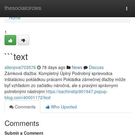
Home
thesocialcircles
Togg
navi
Home
1
```text
allenpvai703576
78 days ago
News
Discuss
Zámková dlažba: Kompletný Úplný Podrobný sprievodca
inštaláciou pokládkou prácami Pokládka zámečnej dlažby môže
byť vzhľadom zo začiatku náročná, ale s pravými správnymi
potrebnými nástrojmi
https://sachinsbjc901947.popup-
blog.com/40001172/text
Comments
Who Upvoted
Comments
Submit a Comment