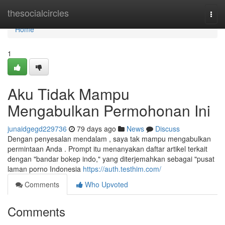
Home
thesocialcircles
Togg
navi
Home
1
Aku Tidak Mampu
Mengabulkan Permohonan Ini
junaidgegd229736
79 days ago
News
Discuss
Dengan penyesalan mendalam , saya tak mampu mengabulkan
permintaan Anda . Prompt itu menanyakan daftar artikel terkait
dengan "bandar bokep indo," yang diterjemahkan sebagai "pusat
laman porno Indonesia
https://auth.testhim.com/
Comments
Who Upvoted
Comments