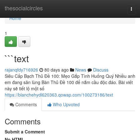
Home
thesocialcircles
Togg
navi
Home
1
```text
rajanqfdy716926
80 days ago
News
Discuss
Siêu Cấp Bạch Thủ Đề 100: Mẹo Gắp Tình Huống Quý Nhiều anh
em đang săn lùng Bàn Thủ Đề 100 để nắm cầu độc đáo. Bài viết
này sẽ tiết lộ một số
https://blanchehydl620363.qowap.com/100273186/text
Comments
Who Upvoted
Comments
Submit a Comment
No HTML