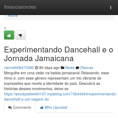
Home
thesocialcircles
Togg
navi
Home
1
Experimentando Dancehall e o
Jornada Jamaicana
nanniefefk473380
80 days ago
News
Discuss
Mergulhe em uma visão na batida jamaicana! Relaxando, esse
ritmo e, com esse gênero representam um trio vibrante de
expressões que revela a identidade do país. Descubra as
histórias desses movimentos, deixe-se
https://woodyssfw400107.mpeblog.com/73644264/experimentando-
dancehall-e-um-viagem-do
Comments
Who Upvoted