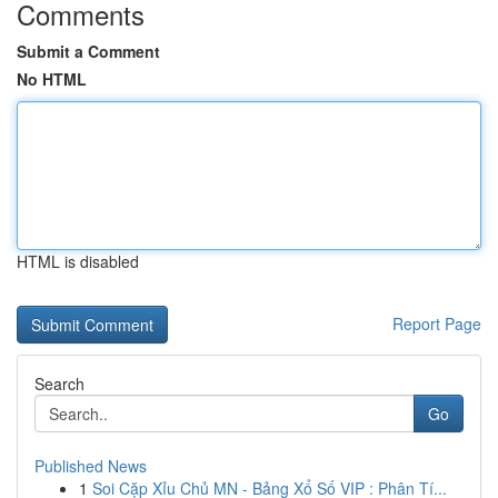
Comments
Submit a Comment
No HTML
HTML is disabled
Report Page
Search
Go
Published News
1
Soi Cặp Xỉu Chủ MN - Bảng Xổ Số VIP : Phân Tí...