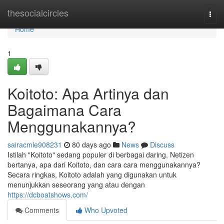
Home
thesocialcircles
Togg
navi
Home
1
Koitoto: Apa Artinya dan
Bagaimana Cara
Menggunakannya?
sairacmle908231
80 days ago
News
Discuss
Istilah "Koitoto" sedang populer di berbagai daring. Netizen
bertanya, apa dari Koitoto, dan cara cara menggunakannya?
Secara ringkas, Koitoto adalah yang digunakan untuk
menunjukkan seseorang yang atau dengan
https://dcboatshows.com/
Comments
Who Upvoted