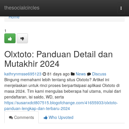
Home
thesocialcircles
Togg
navi
Home
1
Olxtoto: Panduan Detail dan
Mutakhir 2024
kathrynmsse695123
81 days ago
News
Discuss
Bingung memahami lebih tentang situs Olxtoto? Artikel ini
menjelaskan untuk rinci proses berpartisipasi aplikasi Olxtoto di
masa 2024. Tim kami mengulas beberapa hal utama, mulai dari
pendaftaran, isi saldo, WD, serta
https://susanxdct807515.blogofchange.com/41655933/olxtoto-
panduan-lengkap-dan-terbaru-2024
Comments
Who Upvoted