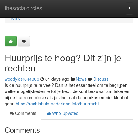
Home
thesocialcircles
Togg
navi
Home
1
Huurprijs te hoog? Dit zijn je
rechten
woodyldsr844306
81 days ago
News
Discuss
Is de huurprijs te te veel? Dan is het essentieel om te begrijpen
welke mogelijkheden je tot je hebt. Je kunt bezwaar aantekenen
bij de huurcommissie als je vindt dat de huurkosten niet klopt of
geen
https://rechtshulp-nederland.info/huurrecht
Comments
Who Upvoted
Comments