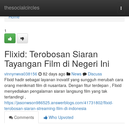
Home
thesocialcircles
Togg
navi
Home
1
Flixid: Terobosan Siaran
Tayangan Film di Negeri Ini
vinnynwva038156
82 days ago
News
Discuss
Flixid hadir sebagai layanan inovatif yang sungguh merubah cara
orang menikmati film di nusantara. Dengan fitur terdepan , Flixid
menyediakan pengalaman siaran langsung film yang tak
tertandingi ,
https://jasonwson986525.answerblogs.com/41731802/flixid-
terobosan-siaran-streaming-film-di-indonesia
Comments
Who Upvoted