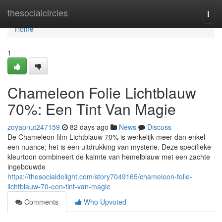
Home
thesocialcircles
Togg
navi
Home
1
Chameleon Folie Lichtblauw
70%: Een Tint Van Magie
zoyapnut247159
82 days ago
News
Discuss
De Chameleon film Lichtblauw 70% is werkelijk meer dan enkel
een nuance; het is een uitdrukking van mysterie. Deze specifieke
kleurtoon combineert de kalmte van hemelblauw met een zachte
ingebouwde
https://thesocialdelight.com/story7049165/chameleon-folie-
lichtblauw-70-een-tint-van-magie
Comments
Who Upvoted