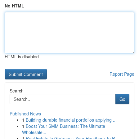
No HTML
HTML is disabled
Report Page
Search
Go
Published News
1
Building durable financial portfolios applying ...
1
Boost Your SMM Business: The Ultimate
Wholesale...
1
Real Estate in Gurgaon : Your Handbook to P...