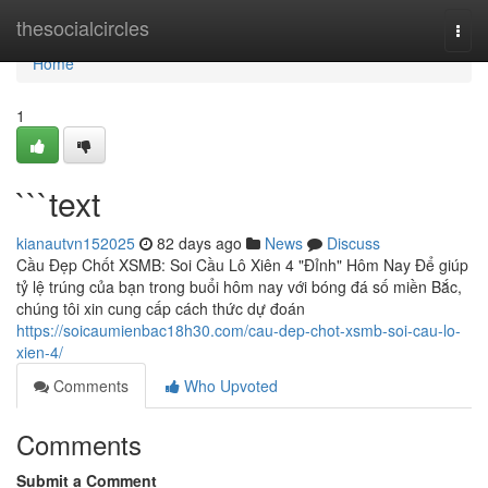
Home
thesocialcircles
Togg
navi
Home
1
```text
kianautvn152025
82 days ago
News
Discuss
Cầu Đẹp Chốt XSMB: Soi Cầu Lô Xiên 4 "Đỉnh" Hôm Nay Để giúp
tỷ lệ trúng của bạn trong buổi hôm nay với bóng đá số miền Bắc,
chúng tôi xin cung cấp cách thức dự đoán
https://soicaumienbac18h30.com/cau-dep-chot-xsmb-soi-cau-lo-
xien-4/
Comments
Who Upvoted
Comments
Submit a Comment