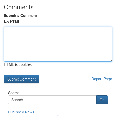
Comments
Submit a Comment
No HTML
HTML is disabled
Report Page
Search
Go
Published News