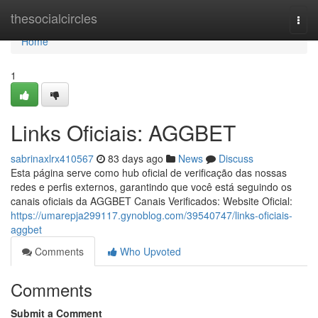
Home
thesocialcircles
Togg
navi
Home
1
Links Oficiais: AGGBET
sabrinaxlrx410567
83 days ago
News
Discuss
Esta página serve como hub oficial de verificação das nossas
redes e perfis externos, garantindo que você está seguindo os
canais oficiais da AGGBET Canais Verificados: Website Oficial:
https://umarepja299117.gynoblog.com/39540747/links-oficiais-
aggbet
Comments
Who Upvoted
Comments
Submit a Comment