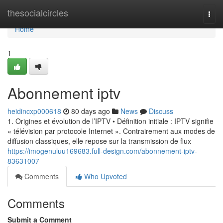
Home
thesocialcircles
Togg
navi
Home
1
Abonnement iptv
heidincxp000618
80 days ago
News
Discuss
1. Origines et évolution de l’IPTV • Définition initiale : IPTV signifie
« télévision par protocole Internet ». Contrairement aux modes de
diffusion classiques, elle repose sur la transmission de flux
https://imogenuluu169683.full-design.com/abonnement-iptv-
83631007
Comments
Who Upvoted
Comments
Submit a Comment