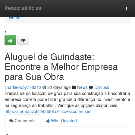
Home
thesocialcircles
Togg
navi
Home
1
Aluguel de Guindaste:
Encontre a Melhor Empresa
para Sua Obra
charlievwpy776312
82 days ago
News
Discuss
Precisa de do locação de grua para sua construção ? Encontrar a
empresa correta pode fazer grande a diferença no investimento e
na segurança do trabalho . Verifique as opções disponíveis,
https://cormacvukt542586.celticwiki.com/user
Comments
Who Upvoted