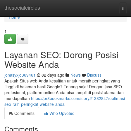
Home
thesocialcircles
Togg
navi
Home
1
Layanan SEO: Dorong Posisi
Website Anda
jonasyxjq369461
82 days ago
News
Discuss
Apakah Situs web Anda kesulitan untuk meraih peringkat yang
tinggi di halaman hasil Google? Tenang saja! Dengan jasa SEO
profesional, platform online Anda bisa tampil di posisi utama dan
mendapatkan
https://pr8bookmarks.com/story21382847/optimasi-
seo-raih-peringkat-website-anda
Comments
Who Upvoted
Comments