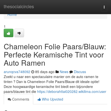
Home
thesocialcircles
Togg
navi
Home
1
Chameleon Folie Paars/Blauw:
Perfecte Keramische Tint voor
Auto Ramen
arunqcva748092
85 days ago
News
Discuss
Zoekt u naar een spectaculaire manier om de auto ramen te
tinten ? Dan is Chameleon Folie Paars/Blauw dit ideale optie!
Deze hoogwaardige keramische tint biedt een bijzondere
paars/blauwe tint die
https://deborahttai020282.wikilima.com/user
Comments
Who Upvoted