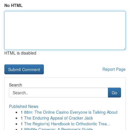
No HTML
HTML is disabled
Report Page
Search
Go
Published News
1
88m: The Online Casino Everyone is Talking About
1
The Enduring Appeal of Cracker Jack
1
The Region's} Handbook to Orthodontic Trea...
1
Wildlife Cameras: A Beginner's Guide