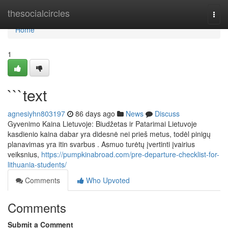
Home
thesocialcircles
Togg
navi
Home
1
```text
agnesiyhn803197
86 days ago
News
Discuss
Gyvenimo Kaina Lietuvoje: Biudžetas ir Patarimai Lietuvoje
kasdienio kaina dabar yra didesnė nei prieš metus, todėl pinigų
planavimas yra itin svarbus . Asmuo turėtų įvertinti įvairius
veiksnius,
https://pumpkinabroad.com/pre-departure-checklist-for-
lithuania-students/
Comments
Who Upvoted
Comments
Submit a Comment