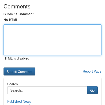
Comments
Submit a Comment
No HTML
HTML is disabled
Report Page
Search
Go
Published News