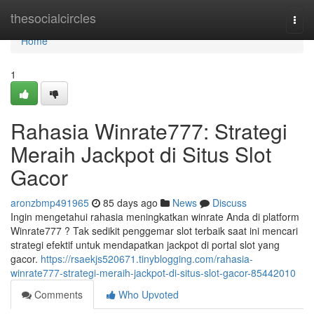
Home
thesocialcircles
Togg
navi
Home
1
Rahasia Winrate777: Strategi
Meraih Jackpot di Situs Slot
Gacor
aronzbmp491965
85 days ago
News
Discuss
Ingin mengetahui rahasia meningkatkan winrate Anda di platform
Winrate777 ? Tak sedikit penggemar slot terbaik saat ini mencari
strategi efektif untuk mendapatkan jackpot di portal slot yang
gacor.
https://rsaekjs520671.tinyblogging.com/rahasia-
winrate777-strategi-meraih-jackpot-di-situs-slot-gacor-85442010
Comments
Who Upvoted