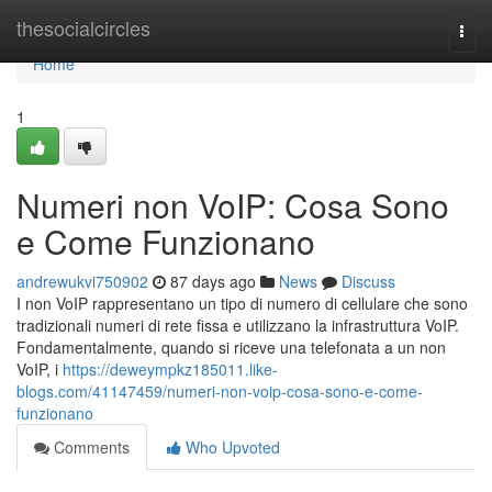
Home
thesocialcircles
Togg
navi
Home
1
Numeri non VoIP: Cosa Sono
e Come Funzionano
andrewukvi750902
87 days ago
News
Discuss
I non VoIP rappresentano un tipo di numero di cellulare che sono
tradizionali numeri di rete fissa e utilizzano la infrastruttura VoIP.
Fondamentalmente, quando si riceve una telefonata a un non
VoIP, i
https://deweympkz185011.like-
blogs.com/41147459/numeri-non-voip-cosa-sono-e-come-
funzionano
Comments
Who Upvoted