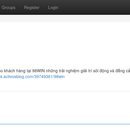
Groups
Register
Login
o khách hàng tại 98WIN những trải nghiệm giải trí sôi động và đẳng cấ
14.activosblog.com/39749361/98win