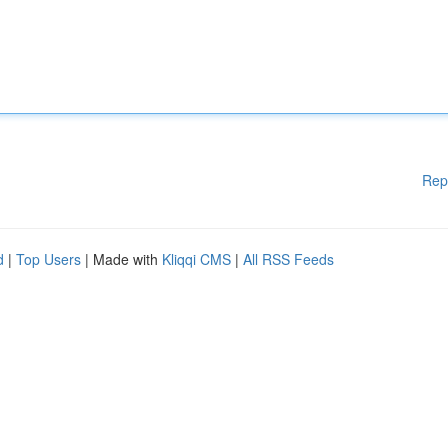
Rep
d
|
Top Users
| Made with
Kliqqi CMS
|
All RSS Feeds