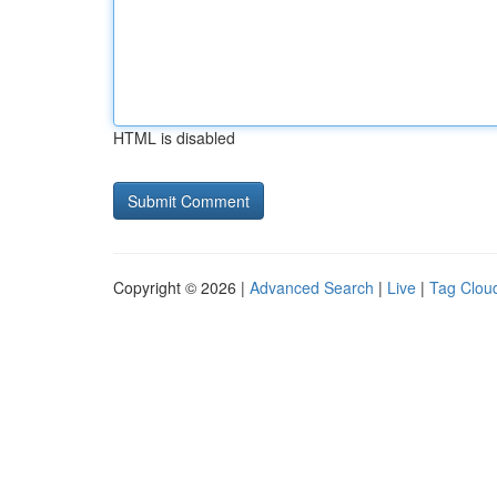
HTML is disabled
Copyright © 2026 |
Advanced Search
|
Live
|
Tag Clou