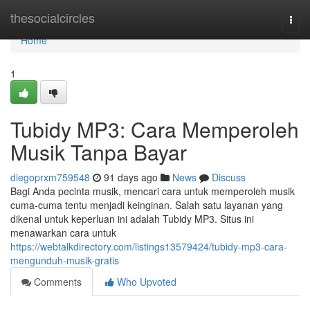
Home
thesocialcircles
Togg
navi
Home
1
Tubidy MP3: Cara Memperoleh
Musik Tanpa Bayar
diegoprxm759548
91 days ago
News
Discuss
Bagi Anda pecinta musik, mencari cara untuk memperoleh musik
cuma-cuma tentu menjadi keinginan. Salah satu layanan yang
dikenal untuk keperluan ini adalah Tubidy MP3. Situs ini
menawarkan cara untuk
https://webtalkdirectory.com/listings13579424/tubidy-mp3-cara-
mengunduh-musik-gratis
Comments
Who Upvoted