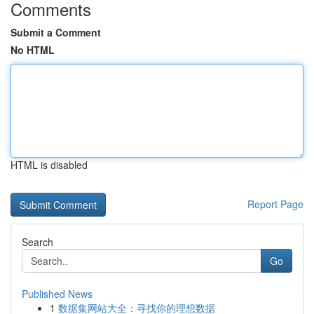
Comments
Submit a Comment
No HTML
HTML is disabled
Report Page
Search
Go
Published News
1
数据集网站大全：寻找你的理想数据