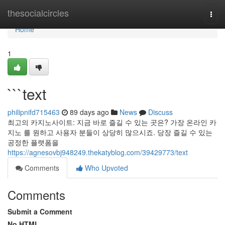
Home
thesocialcircles
Togg
navi
Home
1
```text
philipnifd715463
89 days ago
News
Discuss
최고의 카지노사이트: 지금 바로 즐길 수 있는 곳은? 가장 온라인 카
지노 를 원하고 사용자 분들이 상당히 많으시죠. 당장 즐길 수 있는
공정한 플랫폼을
https://agnesovbj948249.thekatyblog.com/39429773/text
Comments
Who Upvoted
Comments
Submit a Comment
No HTML