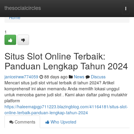
Home
thesocialcircles
Togg
navi
Home
1
Situs Slot Online Terbaik:
Panduan Lengkap Tahun 2024
janiceirww774059
88 days ago
News
Discuss
Mencari situs judi slot virtual terbaik di tahun 2024? Artikel
komprehensif ini akan memandu Anda memilih lokasi unggul
untuk mencoba game judi slot . Kami akan daftar paling mutakhir
platform
https://haleemajpgp711223.blazingblog.com/41164181/situs-slot-
online-terbaik-panduan-lengkap-tahun-2024
Comments
Who Upvoted