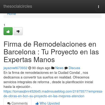
Home
thesocialcircles
Togg
navi
Home
1
Firma de Remodelaciones en
Barcelona : Tu Proyecto en las
Expertas Manos
jayazvwt673932
90 days ago
News
Discuss
En la firma de remodelaciones en la Ciudad Condal , nos
dedicamos a convertir tus sueños en realidad. Ofrecemos
servicios integrales de reforma , desde la planificación inicial
hasta la ejecución .
https://tomasqbnr452645.madmouseblog.com/21975577/empresa-
de-obras-en-bcn-su-proyecto-en-las-mejores-atencion
Comments
Who Upvoted