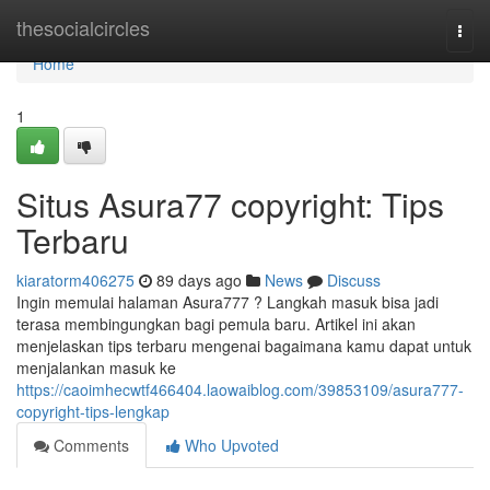
Home
thesocialcircles
Togg
navi
Home
1
Situs Asura77 copyright: Tips
Terbaru
kiaratorm406275
89 days ago
News
Discuss
Ingin memulai halaman Asura777 ? Langkah masuk bisa jadi
terasa membingungkan bagi pemula baru. Artikel ini akan
menjelaskan tips terbaru mengenai bagaimana kamu dapat untuk
menjalankan masuk ke
https://caoimhecwtf466404.laowaiblog.com/39853109/asura777-
copyright-tips-lengkap
Comments
Who Upvoted