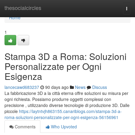
Home
thesocialcircles
Togg
navi
Home
1
Stampa 3D a Roma: Soluzioni
Personalizzate per Ogni
Esigenza
lancecawd683237
90 days ago
News
Discuss
La fabbricazione 3D a la città eterna offre soluzioni su misura per
ogni richiesta. Possiamo produrre oggetti complessi con
precisione , utilizzando diverse tecnologie di produzione 3D. Dalle
piccole
https://laytntvjh863155.canariblogs.com/stampa-3d-a-
roma-soluzioni-personalizzate-per-ogni-esigenza-56156961
Comments
Who Upvoted