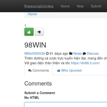
Home
thesocialcircles
Home
New
Submit
Home
1
98WIN
lillifdvf355538
91 days ago
News
Discuss
Thiên đường cá cược trực tuyến hiện đại, mang đến ch
Với giao diện thân thiện và tốc
https://dn88.it.com/
Comments
Who Upvoted
Comments
Submit a Comment
No HTML