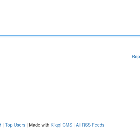
Rep
d
|
Top Users
| Made with
Kliqqi CMS
|
All RSS Feeds