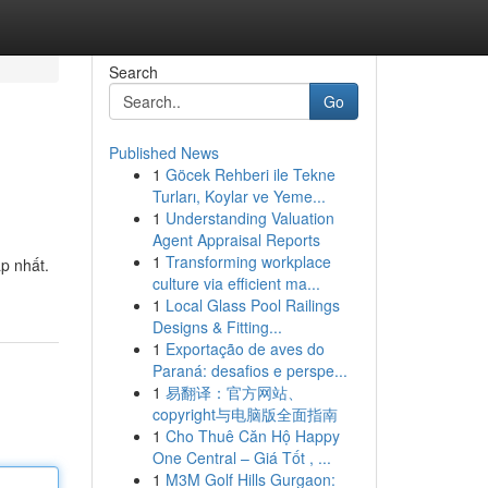
Search
Go
Published News
1
Göcek Rehberi ile Tekne
Turları, Koylar ve Yeme...
1
Understanding Valuation
Agent Appraisal Reports
1
Transforming workplace
p nhất.
culture via efficient ma...
1
Local Glass Pool Railings
Designs & Fitting...
1
Exportação de aves do
Paraná: desafios e perspe...
1
易翻译：官方网站、
copyright与电脑版全面指南
1
Cho Thuê Căn Hộ Happy
One Central – Giá Tốt , ...
1
M3M Golf Hills Gurgaon: