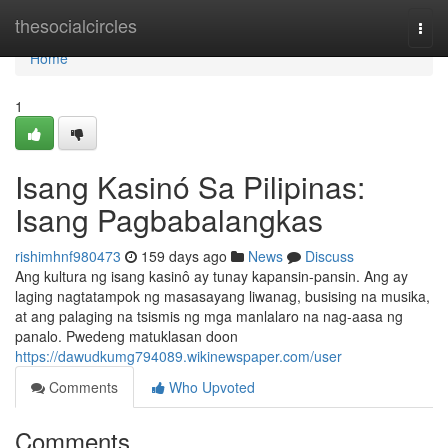
Home
thesocialcircles
Togg
navi
Home
1
Isang Kasinó Sa Pilipinas:
Isang Pagbabalangkas
rishimhnf980473
159 days ago
News
Discuss
Ang kultura ng isang kasinô ay tunay kapansin-pansin. Ang ay
laging nagtatampok ng masasayang liwanag, busising na musika,
at ang palaging na tsismis ng mga manlalaro na nag-aasa ng
panalo. Pwedeng matuklasan doon
https://dawudkumg794089.wikinewspaper.com/user
Comments
Who Upvoted
Comments