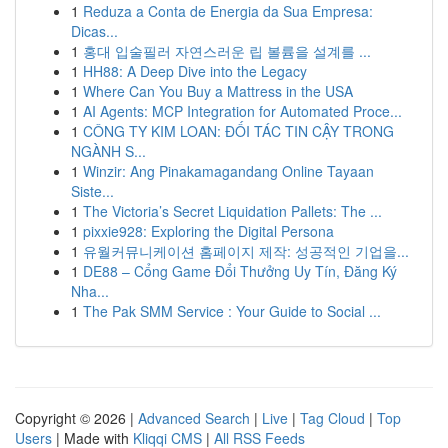
1
Reduza a Conta de Energia da Sua Empresa:
Dicas...
1
홍대 입술필러 자연스러운 립 볼륨을 설계를 ...
1
HH88: A Deep Dive into the Legacy
1
Where Can You Buy a Mattress in the USA
1
AI Agents: MCP Integration for Automated Proce...
1
CÔNG TY KIM LOAN: ĐỐI TÁC TIN CẬY TRONG
NGÀNH S...
1
Winzir: Ang Pinakamagandang Online Tayaan
Siste...
1
The Victoria’s Secret Liquidation Pallets: The ...
1
pixxie928: Exploring the Digital Persona
1
유월커뮤니케이션 홈페이지 제작: 성공적인 기업을...
1
DE88 – Cổng Game Đổi Thưởng Uy Tín, Đăng Ký
Nha...
1
The Pak SMM Service : Your Guide to Social ...
Copyright © 2026 |
Advanced Search
|
Live
|
Tag Cloud
|
Top
Users
| Made with
Kliqqi CMS
|
All RSS Feeds