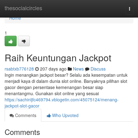
Home
thesocialcircles
Togg
navi
Home
1
Raih Keuntungan Jackpot
rsabtxb776128
207 days ago
News
Discuss
Ingin menangkan jackpot besar? Selalu ada kesempatan untuk
menjadi kaya di dalam dunia slot online. Banyaknya pilihan slot
gacor dengan persentase kemenangan besar siap
menantangmu. Gunakan slot online yang sesuai
https://sachinljfc469794.vblogetin.com/45075124/menang-
jackpot-slot-gacor
Comments
Who Upvoted
Comments