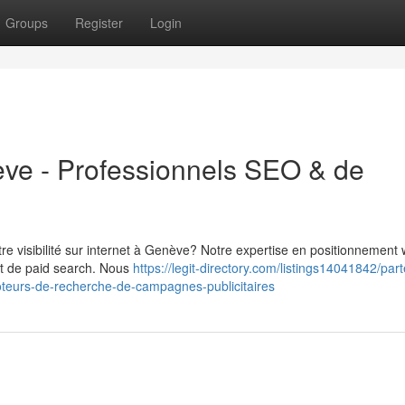
Groups
Register
Login
ve - Professionnels SEO & de
e visibilité sur internet à Genève? Notre expertise en positionnement
et de paid search. Nous
https://legit-directory.com/listings14041842/part
teurs-de-recherche-de-campagnes-publicitaires