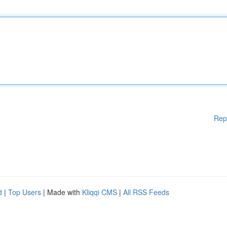
Rep
d
|
Top Users
| Made with
Kliqqi CMS
|
All RSS Feeds