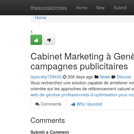
Home
thesocialcircles
Home
New
Submit
Home
1
Cabinet Marketing à Genè
campagnes publicitaires
tayacxby729430
206 days ago
News
Discuss
Vous recherchez une solution capable de améliorer votr
orientée sur les approches de référencement naturel 
web-de-genève-professionnels-d-optimisation-pour-mo
Comments
Who Upvoted
Comments
Submit a Comment