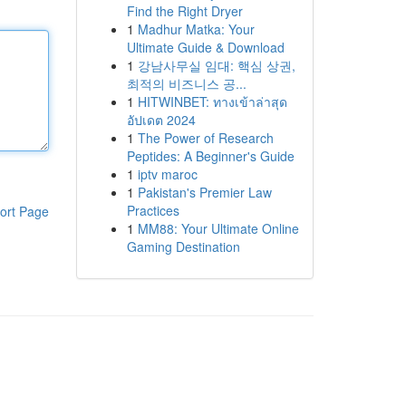
Find the Right Dryer
1
Madhur Matka: Your
Ultimate Guide & Download
1
강남사무실 임대: 핵심 상권,
최적의 비즈니스 공...
1
HITWINBET: ทางเข้าล่าสุด
อัปเดต 2024
1
The Power of Research
Peptides: A Beginner's Guide
1
iptv maroc
1
Pakistan's Premier Law
Practices
ort Page
1
MM88: Your Ultimate Online
Gaming Destination