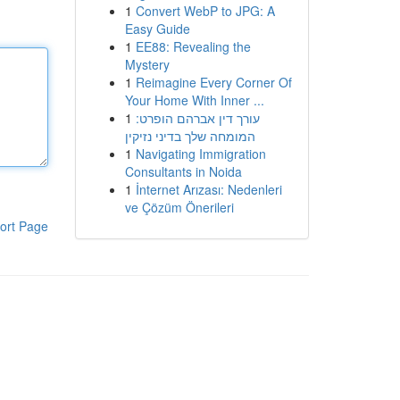
1
Convert WebP to JPG: A
Easy Guide
1
EE88: Revealing the
Mystery
1
Reimagine Every Corner Of
Your Home With Inner ...
1
עורך דין אברהם הופרט:
המומחה שלך בדיני נזיקין
1
Navigating Immigration
Consultants in Noida
1
İnternet Arızası: Nedenleri
ve Çözüm Önerileri
ort Page