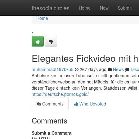
Home
thesocialcircles
Home
New
Submit
Home
1
Elegantes Fickvideo mit
muhammadf197bku5
267 days ago
News
Dis
Auf einer kostenlosen Tubenseite stellt gentleman sofort
verständlicherweise an den hot Mädels, für die es nu
dieser Tage einfach kein Verlangen. Stattdessen willst D
https://deutsche.pornos.gold/
Comments
Who Upvoted
Comments
Submit a Comment