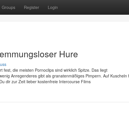
Groups
Register
Login
 hemmungsloser Hure
cuss
 fest, die meisten Pornoclips sind wirklich Spitze. Das liegt
r wenig Anregenderes gibt als granatenmäßiges Pimpern. Auf Kuscheln 
u dir zur Zeit lieber kostenfreie Intercourse Films