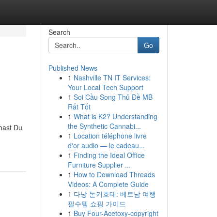
Search
Go
Published News
1
Nashville TN IT Services:
Your Local Tech Support
1
Soi Cầu Song Thủ Đề MB
Rất Tốt
1
What is K2? Understanding
the Synthetic Cannabi...
hast Du
1
Location téléphone livre
d'or audio — le cadeau...
1
Finding the Ideal Office
Furniture Supplier ...
1
How to Download Threads
Videos: A Complete Guide
1
다낭 돈키호테: 베트남 여행
필수템 쇼핑 가이드
1
Buy Four-Acetoxy-copyright