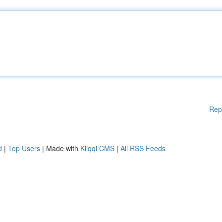
Rep
d
|
Top Users
| Made with
Kliqqi CMS
|
All RSS Feeds