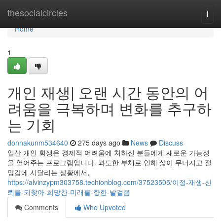
Home
thesocialcircles
Togg
navi
Home
1
개인 재생| 오랜 시간 동안의 어
려움을 극복하며 변화를 추구하
는 기회
donnakunm534640
275 days ago
News
Discuss
일산 개인 회생은 경제적 어려움에 처하신 분들에게 새로운 가능성
을 열어주는 프로그램입니다. 과도한 부채로 인해 삶이 무너지고 절
망감에 시달리는 상황에서,
https://alvinzypm303758.techionblog.com/37523505/이정-재생-신
뢰를-되찾아-희망찬-미래를-향한-발걸음
Comments
Who Upvoted